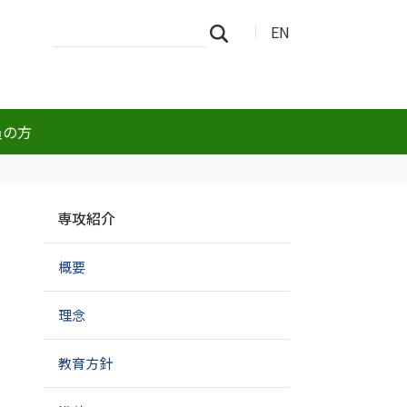
サ
詳
EN
検索
イ
細
ト
検
を
索
検
索
員の方
ナ
専攻紹介
ビ
ゲ
概要
ー
シ
ョ
理念
ン
教育方針