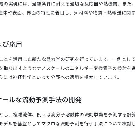
電の実現には、過酷条件に耐える適切な反応器や熱機関、また
造体や表面、界面の特性に着目し、炉材料や物質・熱輸送に関
よび応用
ことを活用した新たな熱力学の研究を行っています。一例とし
を取り出すようなナノスケールのエネルギー変換素子の検討を
らには神経科学といった分野への適用を模索しています。
スケールな流動予測手法の開発
とし、複雑流体、例えば高分子溶融体の流動挙動を予測する計
モデルを基盤としてマクロな流動予測を行う手法について検討