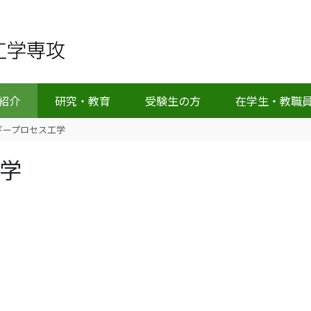
紹介
研究・教育
受験生の方
在学生・教職
ルギープロセス工学
学