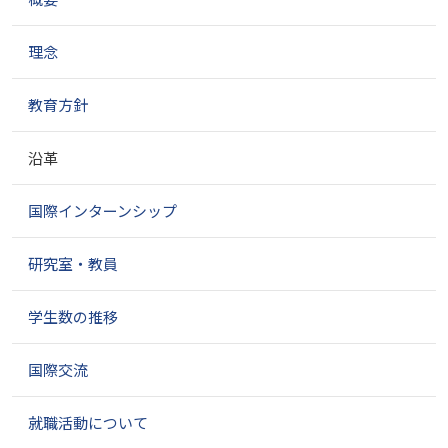
ー
シ
ョ
理念
ン
教育方針
沿革
国際インターンシップ
研究室・教員
学生数の推移
国際交流
就職活動について