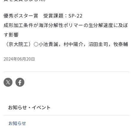
優秀ポスター賞
受賞課題：
SP-22
成形加工条件が海洋分解性ポリマーの生分解速度に及ぼ
す影響
（京大院工）○小池貴誠，村中陽介，
沼田圭司，
牧泰輔
2024年06月20日
X
Facebook
ナ
お知らせ・イベント
ビ
ゲ
お知らせ
ー
シ