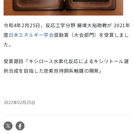
令和4年2月25日，反応工学分野 藤墳大裕助教が 2021年
度
日本エネルギー学会
奨励賞（大会部門）を受賞しまし
た。
受賞題目「キシロース水素化反応によるキシリトール選
択合成を目指した炭素担持銅系触媒の開発」
2022年02月25日
X
Facebook